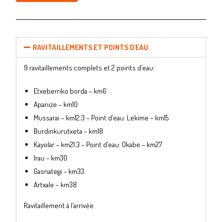
RAVITAILLEMENTS ET POINTS D'EAU
9 ravitaillements complets et 2 points d’eau:
Etxeberriko borda – km6
Apanize – km10
Mussarai – km12.3 – Point d’eau: Lekime – km15
Burdinkurutxeta – km18
Kayolar – km21.3 – Point d’eau: Okabe – km27
Irau – km30
Gasnategi – km33
Artxale – km38
Ravitaillement à l’arrivée.